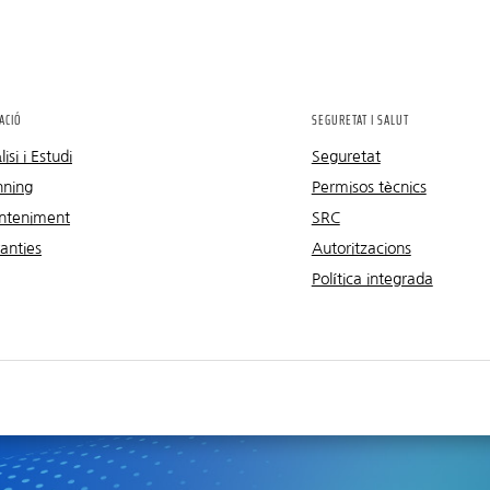
ACIÓ
SEGURETAT I SALUT
isi i Estudi
Seguretat
nning
Permisos tècnics
teniment
SRC
anties
Autoritzacions
Política integrada