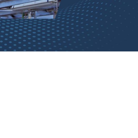
Valoració econòmica.
Realització i direcció tècnica del
nostre personal i posada en
funcionament.
Plans finals en les instal·lacions que
així es decideixi.