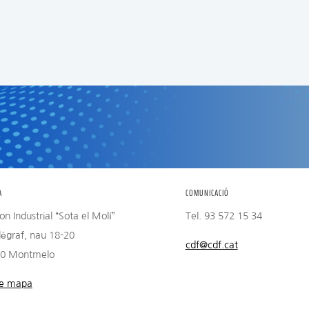
traslladem al client, dins dels terminis i condicions 
A
COMUNICACIÓ
on Industrial “Sota el Molí”
Tel. 93 572 15 34
lègraf, nau 18-20
cdf@cdf.cat
0 Montmelo
e mapa