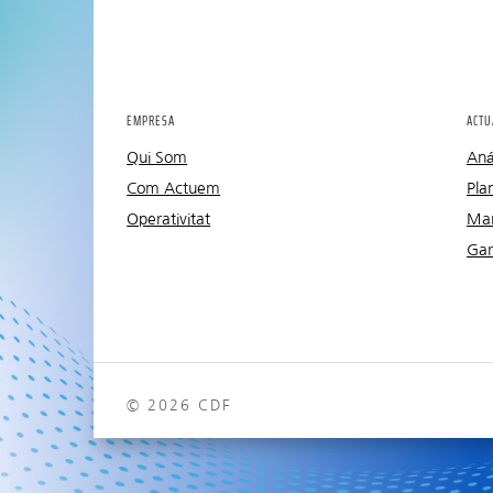
EMPRESA
ACTU
Qui Som
Anál
Com Actuem
Pla
Operativitat
Man
Gar
© 2026 CDF