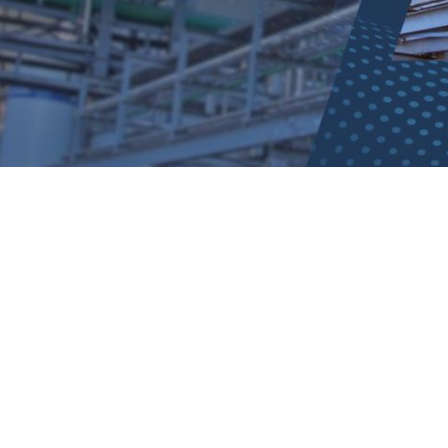
Anàlisi conjunt amb el Departament
tècnic de l’empresa o empresa de
consultoria, contractada (sempre que
tinguin contractat un estudi bàsic o de
procés sense enginyeria de detall), per
trobar la millor implantació d’equips i de
serveis.
Selecció dels materials més adients a