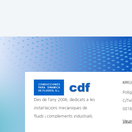
ADREÇ
Políg
Des de l’any 2006, dedicats a les
C/Te
instal·lacions mecàniques de
0816
fluids i complements industrials.
Veur